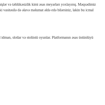
işlər və təhlükəsizlik kimi əsas meyarları yoxlayırıq. Məqsədimiz
ki vasitəsilə də əlavə məlumat əldə edə bilərsiniz, lakin bu icmal
al idman, slotlar və stolüstü oyunlar. Platformanın əsas üstünlüyü