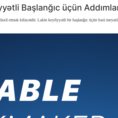
yyətli Başlanğıc üçün Addımla
rə daxil etmək kifayətdir. Lakin keyfiyyətli bir başlanğıc üçün bəzi meya