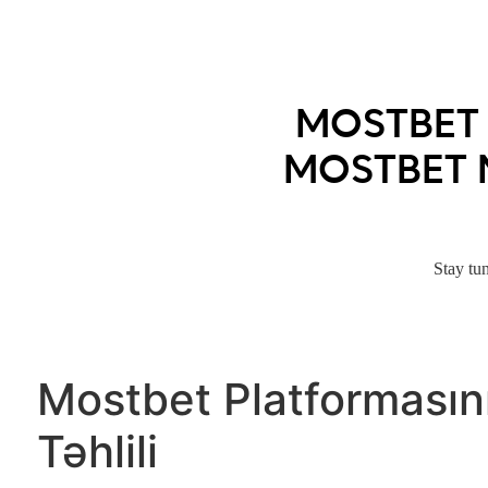
+44 (0) 1952 460608
Parkside Business Centre, Holyhead Road,
Albrighton,Shropshire,WV7 3DA
MOSTBET 
MOSTBET 
Stay tu
Mostbet Platformasının
Təhlili