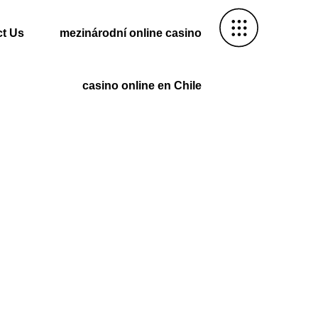
t Us
mezinárodní online casino
casino online en Chile
s
mezinárodní online casino
casino online en Chile