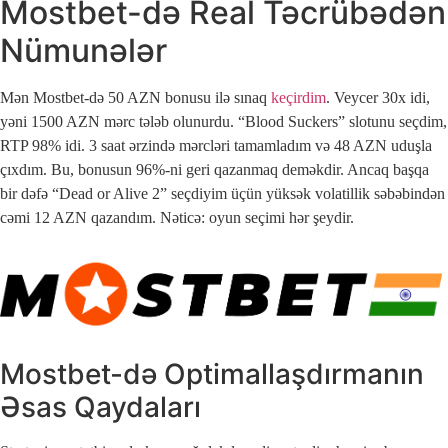
Mostbet-də Real Təcrübədən
Nümunələr
Mən Mostbet-də 50 AZN bonusu ilə sınaq
keçirdim
. Veycer 30x idi,
yəni 1500 AZN mərc tələb olunurdu. “Blood Suckers” slotunu seçdim,
RTP 98% idi. 3 saat ərzində mərcləri tamamladım və 48 AZN uduşla
çıxdım. Bu, bonusun 96%-ni geri qazanmaq deməkdir. Ancaq başqa
bir dəfə “Dead or Alive 2” seçdiyim üçün yüksək volatillik səbəbindən
cəmi 12 AZN qazandım. Nəticə: oyun seçimi hər şeydir.
Mostbet-də Optimallaşdırmanın
Əsas Qaydaları