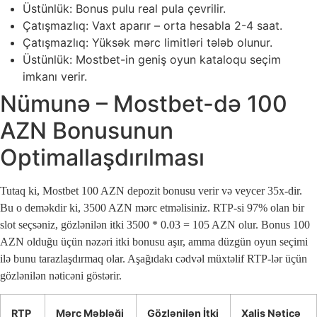
Üstünlük: Bonus pulu real pula çevrilir.
Çatışmazlıq: Vaxt aparır – orta hesabla 2-4 saat.
Çatışmazlıq: Yüksək mərc limitləri tələb olunur.
Üstünlük: Mostbet-in geniş oyun kataloqu seçim
imkanı verir.
Nümunə – Mostbet-də 100
AZN Bonusunun
Optimallaşdırılması
Tutaq ki, Mostbet 100 AZN depozit bonusu verir və veycer 35x-dir.
Bu o deməkdir ki, 3500 AZN mərc etməlisiniz. RTP-si 97% olan bir
slot seçsəniz, gözlənilən itki 3500 * 0.03 = 105 AZN olur. Bonus 100
AZN olduğu üçün nəzəri itki bonusu aşır, amma düzgün oyun seçimi
ilə bunu tarazlaşdırmaq olar. Aşağıdakı cədvəl müxtəlif RTP-lər üçün
gözlənilən nəticəni göstərir.
RTP
Mərc Məbləği
Gözlənilən İtki
Xalis Nəticə