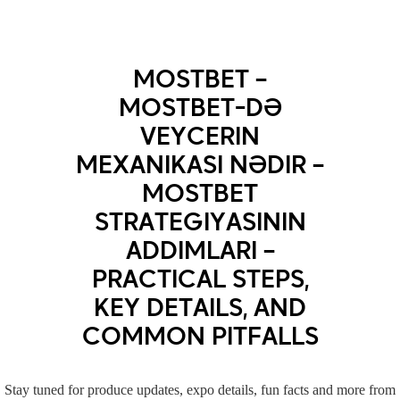
MOSTBET –
MOSTBET-DƏ
VEYCERIN
MEXANIKASI NƏDIR –
MOSTBET
STRATEGIYASININ
ADDIMLARI –
PRACTICAL STEPS,
KEY DETAILS, AND
COMMON PITFALLS
Stay tuned for produce updates, expo details, fun facts and more from