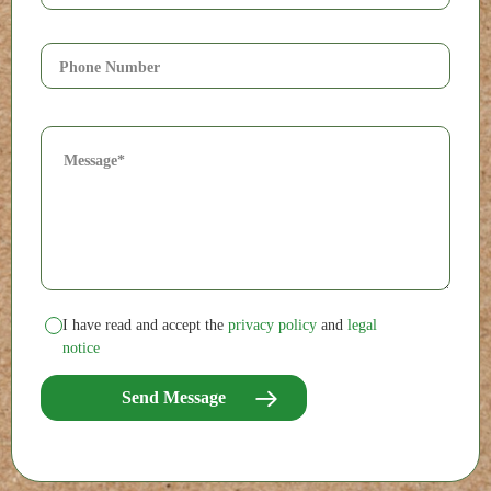
I have read and accept the
privacy policy
and
legal
notice