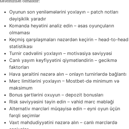
tərəfinizdən olmalıdır:
Oyunun son yeniləmələrini yoxlayın – patch notları
dəyişiklik yaradır
Komanda heyətini analiz edin – əsas oyunçuların
olmaması
Keçmiş qarşılaşmaları nəzərdən keçirin – head-to-head
statistikası
Turnir cədvəlini yoxlayın – motivasiya səviyyəsi
Canlı yayım keyfiyyətini qiymətləndirin – gecikmə
faktorları
Hava şəraitini nəzərə alın – onlayn turnirlərdə bağlantı
Mərc limitlərini yoxlayın – Mostbet-də minimum və
maksimum
Bonus şərtlərini oxuyun – depozit bonusları
Risk səviyyəsini təyin edin – vahid mərc məbləği
Alternativ mərcləri müqayisə edin – eyni oyun üçün
fərqli seçimlər
Vaxt məhdudiyyətini nəzərə alın – canlı mərclərdə