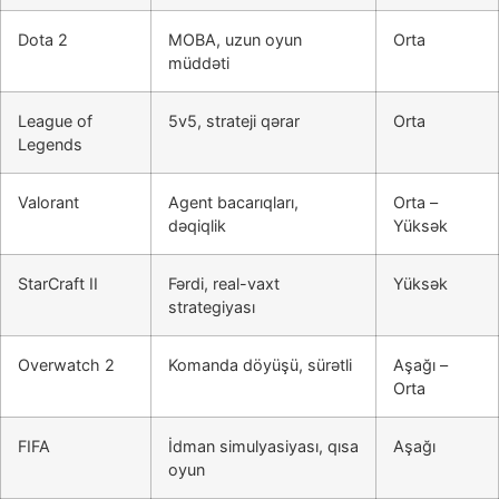
Dota 2
MOBA, uzun oyun
Orta
müddəti
League of
5v5, strateji qərar
Orta
Legends
Valorant
Agent bacarıqları,
Orta –
dəqiqlik
Yüksək
StarCraft II
Fərdi, real-vaxt
Yüksək
strategiyası
Overwatch 2
Komanda döyüşü, sürətli
Aşağı –
Orta
FIFA
İdman simulyasiyası, qısa
Aşağı
oyun