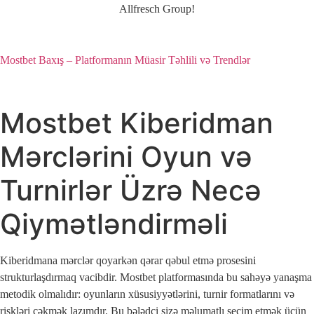
Allfresch Group!
Mostbet Baxış – Platformanın Müasir Təhlili və Trendlər
Mostbet Kiberidman
Mərclərini Oyun və
Turnirlər Üzrə Necə
Qiymətləndirməli
Kiberidmana mərclər qoyarkən qərar qəbul etmə prosesini
strukturlaşdırmaq vacibdir. Mostbet platformasında bu sahəyə yanaşma
metodik olmalıdır: oyunların xüsusiyyətlərini, turnir formatlarını və
riskləri çəkmək lazımdır. Bu bələdçi sizə məlumatlı seçim etmək üçün