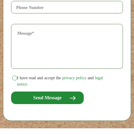
I have read and accept the
privacy policy
and
legal
notice