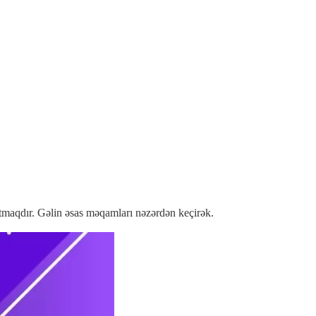
tmaqdır. Gəlin əsas məqamları nəzərdən keçirək.