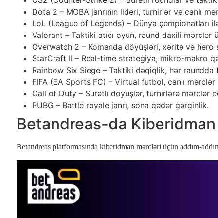
CS2 (Counter-Strike 2) – Sürətli roundlar və taktik
Dota 2 – MOBA janrının lideri, turnirlər və canlı mə
LoL (League of Legends) – Dünya çempionatları ilə
Valorant – Taktiki atıcı oyun, raund daxili mərclər 
Overwatch 2 – Komanda döyüşləri, xəritə və hero seç
StarCraft II – Real-time strategiya, mikro-makro qə
Rainbow Six Siege – Taktiki dəqiqlik, hər raundda fə
FIFA (EA Sports FC) – Virtual futbol, canlı mərclər
Call of Duty – Sürətli döyüşlər, turnirlərə mərclər e
PUBG – Battle royale janrı, sona qədər gərginlik.
Betandreas-da Kiberidman M
Betandreas platformasında kiberidman mərcləri üçün addım-addım 