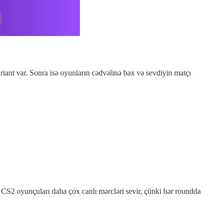
iant var. Sonra isə oyunların cədvəlinə bax və sevdiyin matçı
 CS2 oyunçuları daha çox canlı mərcləri sevir, çünki hər roundda