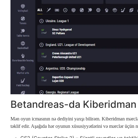
Betandreas-da Kiberidman 
Mən oyun icmasının nə dediyini yaxşı bilirəm. Kiberidman mərclə
təklif edir. Aşağıda hər oyunun xüsusiyyətlərini və mərclər üçü