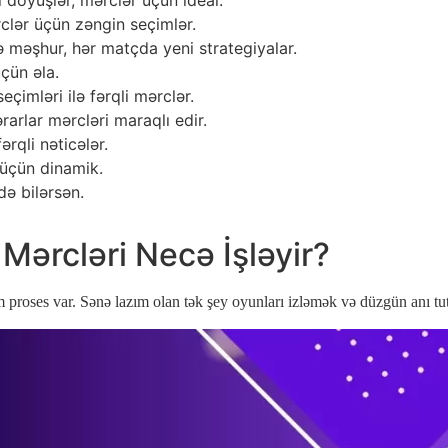
i döyüşlər, mərclər üçün ideal.
rclər üçün zəngin seçimlər.
 məşhur, hər matçda yeni strategiyalar.
üçün əla.
imləri ilə fərqli mərclər.
rarlar mərcləri maraqlı edir.
rqli nəticələr.
 üçün dinamik.
də bilərsən.
ərcləri Necə İşləyir?
proses var. Sənə lazım olan tək şey oyunları izləmək və düzgün anı tu