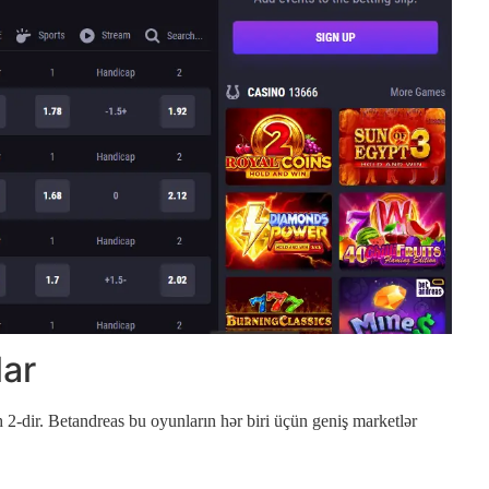
lar
-dir. Betandreas bu oyunların hər biri üçün geniş marketlər