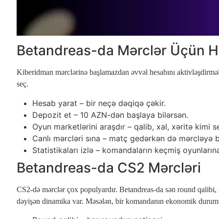
Betandreas-da Mərclər Üçün Ha
Kiberidman mərclərinə başlamazdan əvvəl hesabını aktivləşdirməli
seç.
Hesab yarat – bir neçə dəqiqə çəkir.
Depozit et – 10 AZN-dən başlaya bilərsən.
Oyun marketlərini araşdır – qalib, xal, xəritə kimi s
Canlı mərcləri sına – matç gedərkən də mərcləyə b
Statistikaları izlə – komandaların keçmiş oyunların
Betandreas-da CS2 Mərcləri
CS2-də mərclər çox populyardır. Betandreas-da sən round qalibi, 
dəyişən dinamika var. Məsələn, bir komandanın ekonomik durumu m