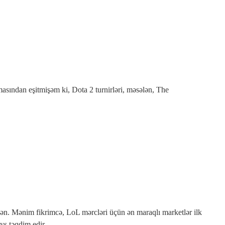
masından eşitmişəm ki, Dota 2 turnirləri, məsələn, The
ən. Mənim fikrimcə, LoL mərcləri üçün ən maraqlı marketlər ilk
ys təqdim edir.