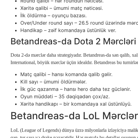
Round qalibi – hər roundun nəticəsi.
Xəritə qalibi – ümumi matç nəticəsi.
İlk öldürmə – oyunçu bazası.
Over/Under round sayı – 26.5 round üzərində mərc
Handikap – zəif komandaya üstünlük ver.
Betandreas-da Dota 2 Mərcləri
Dota 2-də mərclər daha strategiyadır. Betandreas-da sən qalib, xal
International, böyük mərclər üçün idealdır. Betandreas bu turnirlə
Matç qalibi – hansı komanda qalib gəlir.
Kill sayı – ümumi öldürmələr.
İlk güc qazanma – hansı hero daha tez güclənir.
Oyun müddəti – 35 dəqiqədən çox/az.
Xəritə handikapı – bir komandaya xal üstünlüyü.
Betandreas-da LoL Mərcləri 
LoL (League of Legends) dünya üzrə milyonlarla izləyiciyə malik
qan, tur sayı və drake nəzarətidir. Hər matçda bu detallar oyunun g